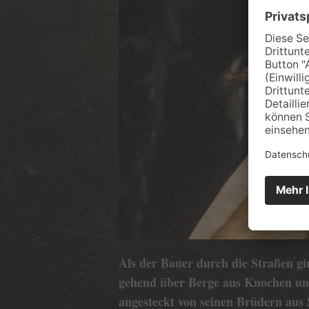
Als der Bauer durch die Straßen gi
gehend über Berge aus Knochen und 
angesteckt von seinen Brüdern aus S