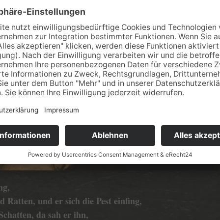
ng,
Ratten, und er sich die Pest einfing,
chatten, da sah er ihn,