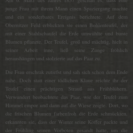
Am 6. März des Jahres 1857 geschah es, dass eine
junge Frau mit ihrem Mann einen Spaziergang machte
und ein sonderbares Ereignis berichtete. Auf dem
Obernitzer Feld erblickten sie einen Bohlenteufel, der
mit einer Stahlschaufel die Erde umwühlte und bunte
Blumen pflanzte. Der Teufel, groß und mächtig, hielt in
seiner Arbeit inne, ließ seine Zunge fröhlich
heraushängen und stolzierte auf das Paar zu.
Die Frau erschrak zutiefst und sah sich schon dem Ende
nahe. Doch statt einer tödlichen Klaue reichte ihr der
Teufel einen prächtigen Strauß aus Frühblühern.
Verwundert beobachtete das Paar, wie der Teufel zum
Himmel empor und dann auf die Wiese zeigte. Dort, wo
die frischen Blumen farbenfroh die Erde schmückten,
erkannten sie, dass der Winter seine Koffer packte und
der Frühling seinen Vorboten gesandt hatte, um die