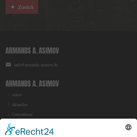
Zurück
ARMANDS A. ASIMOV
info@armands-asimov.de
ARMANDS A. ASIMOV
Autor
Aktuelles
Unterstützer
Kontakt