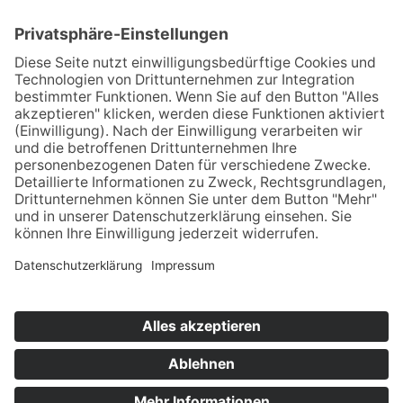
DER PEST-MEDICUS
Buchvorstellung
Charaktere
Schauplatz
Auf den Spuren des Pest-Medicus
KONTAKT & RECHTLICHES
Kontaktformular
Impressum
Datenschutz
© Armands A. Asimov 2026